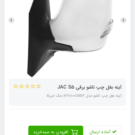
آینه بغل چپ تاشو برقی JAC S5
آینه بغل چپ تاشو مدل 8210100U1512 جک اس5
آماده ارسال
افزودن به سبدخرید