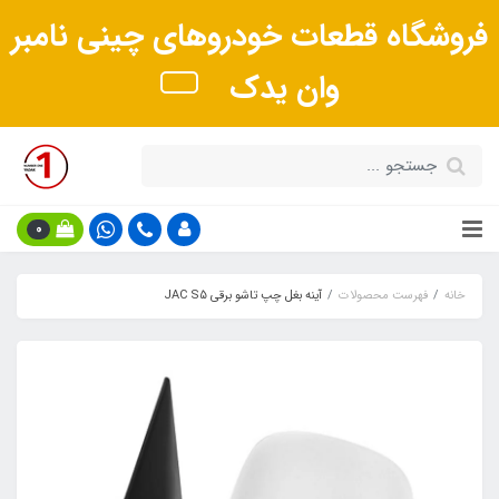
فروشگاه قطعات خودروهای چینی نامبر
وان یدک
0
خانه
فهرست محصولات
آینه بغل چپ تاشو برقی JAC S5