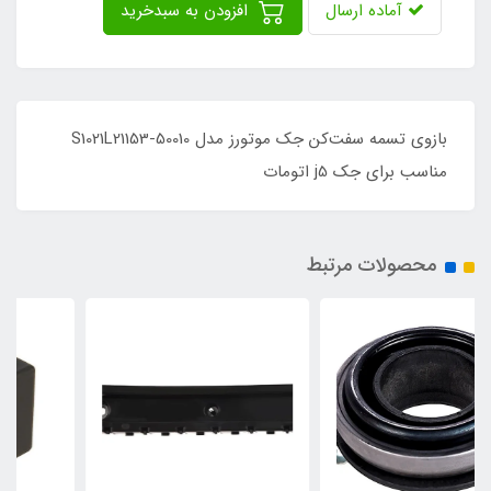
آماده ارسال
افزودن به سبدخرید
بازوي تسمه سفت‌كن جک موتورز مدل S1021L21153-50010
مناسب برای جک j5 اتومات
محصولات مرتبط