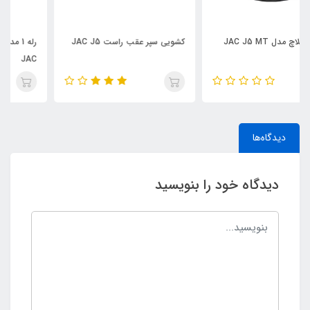
کشویی سپر عقب راست JAC J5
رله 1 مدل 3735901U1010 برای
JAC
دیدگاه‌ها
دیدگاه خود را بنویسید