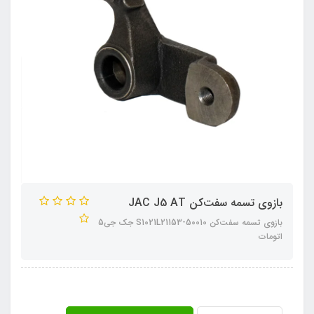
بازوي تسمه سفت‌كن JAC J5 AT
بازوي تسمه سفت‌كن S1021L21153-50010 جک جی5
اتومات