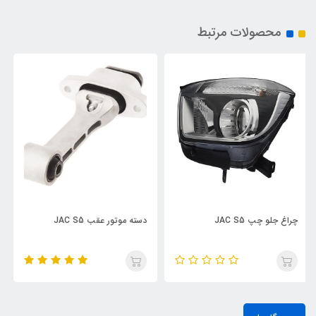
محصولات مرتبط
دسته موتور عقب JAC S5
نگهدارنده سپر جلو چپ JAC S5