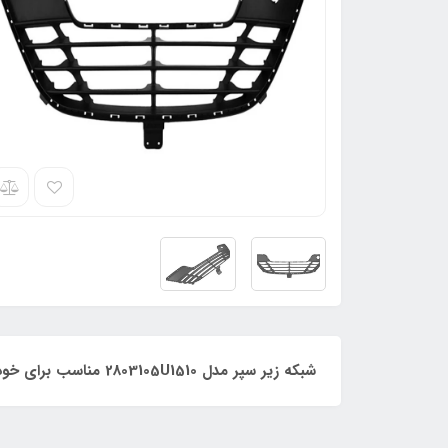
شبکه زیر سپر مدل 2803105U1510 مناسب برای خودروهای جک اس5 این شبکه بدون زه استیل هست