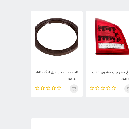
کاسه نمد عقب میل لنگ JAC
فلاپ سپر جلو JAC S5
تسمه کولر JAC J5 AT
S5 A