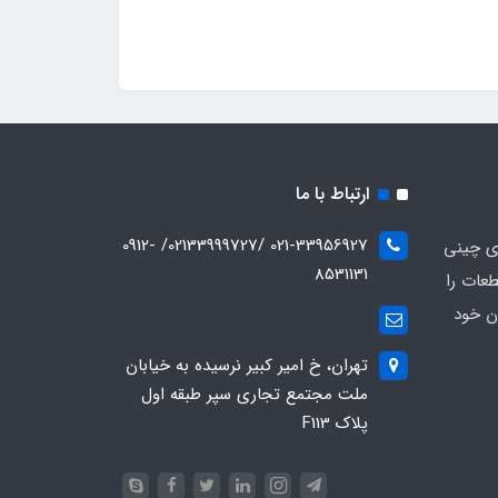
ارتباط با ما
021-33956927 /02133999727/ 0912-
ای چینی
8531131
عات را
ن خود
تهران، خ امیر کبیر نرسیده به خیابان
ملت مجتمع تجاری سپر طبقه اول
پلاک F113