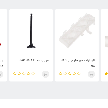
سپر جلو چپ JAC
سوپاپ دود JAC J5 AT
چراغ خطر چپ صندوق عقب
T
JAC S5