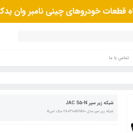
ه قطعات خودروهای چینی نامبر وان ید
تماس با ما
شبکه زیر سپر JAC S5-N
شبکه زیر سپر مدل 2803105U1510 جک اس5