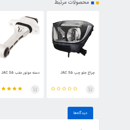
محصولات مرتبط
JAC
دسته موتور عقب JAC S5
نگهدارنده 
S5
دیدگاه‌ها