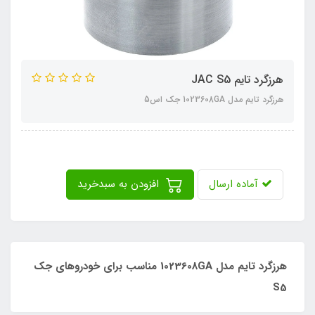
هرزگرد تایم JAC S5
هرزگرد تایم مدل 1023608GA جک اس5
آماده ارسال
افزودن به سبدخرید
هرزگرد تایم مدل 1023608GA مناسب برای خودروهای جک
S5