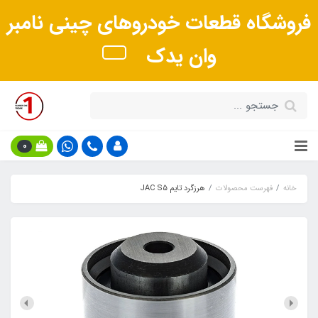
فروشگاه قطعات خودروهای چینی نامبر
وان یدک
0
خانه
فهرست محصولات
هرزگرد تایم JAC S5