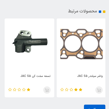
محصولات مرتبط
تسمه سفت کن JAC S5
دیسک و صفحه JAC S5 فنردار