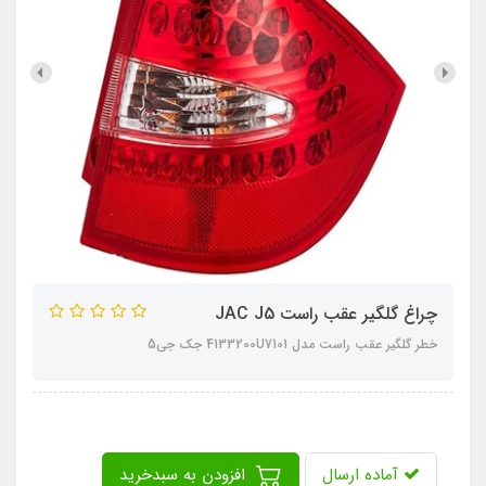
چراغ گلگیر عقب راست JAC J5
خطر گلگیر عقب راست مدل 4133200U7101 جک جی5
آماده ارسال
افزودن به سبدخرید