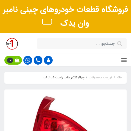
فروشگاه قطعات خودروهای چینی نامبر
وان یدک
0
خانه
فهرست محصولات
چراغ گلگیر عقب راست JAC J5