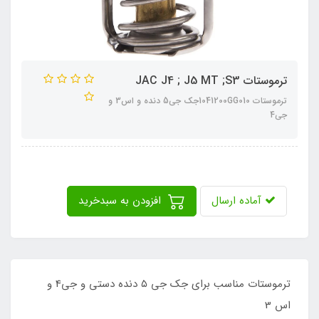
ترموستات JAC J4 ; J5 MT ;S3
ترموستات 1041200GG010جک جی5 دنده و اس3 و
جی4
آماده ارسال
افزودن به سبدخرید
ترموستات مناسب برای جک جی ۵ دنده دستی و جی4 و
اس 3