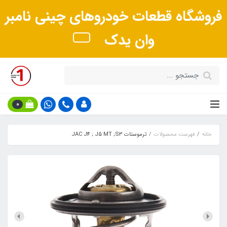
فروشگاه قطعات خودروهای چینی نامبر
وان یدک
0
خانه
فهرست محصولات
ترموستات JAC J4 ; J5 MT ;S3