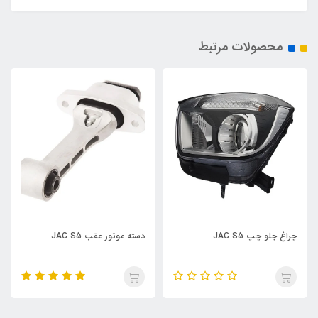
محصولات مرتبط
دسته موتور عقب JAC S5
نگهدارنده سپر جلو چپ JAC S5