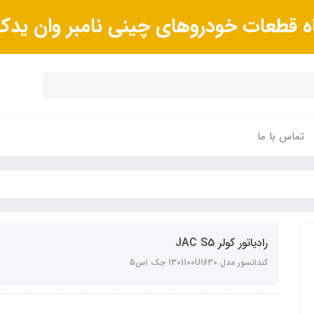
ه قطعات خودروهای چینی نامبر وان ید
تماس با ما
رادیاتور کولر JAC S5
کندانسور مدل 1301100U1630 جک اس5