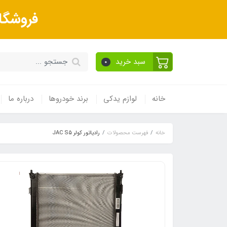
فروشگا
سبد خرید
0
خانه
لوازم یدکی
برند خودروها
درباره ما
خانه
فهرست محصولات
رادیاتور کولر JAC S5