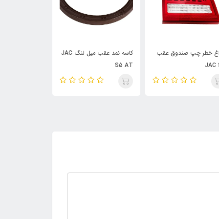
غ خطر چپ صندوق عقب
کاسه نمد عقب میل لنگ JAC
فلاپ سپر جلو JAC S5
S5 AT
JAC 