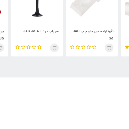
نگهدارنده سپر جلو چپ JAC
سوپاپ دود JAC J5 AT
چرا
S5
S5