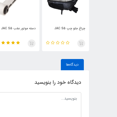
ه درب عقب
چراغ جلو چپ JAC S5
دسته موتور عقب JAC S5
دیدگاه‌ها
دیدگاه خود را بنویسید