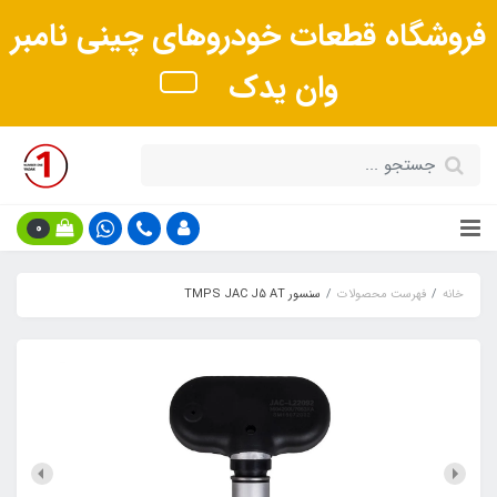
فروشگاه قطعات خودروهای چینی نامبر
وان یدک
0
خانه
فهرست محصولات
سنسور TMPS JAC J5 AT