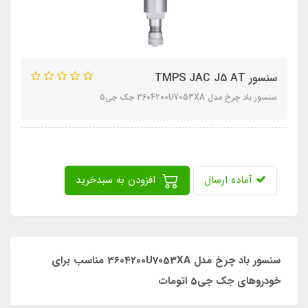
سنسور TMPS JAC J5 AT
سنسور باد چرخ مدل 3604200U7053XA جک جی5
آماده ارسال
افزودن به سبدخرید
سنسور باد چرخ مدل 3604200U7053XA مناسب برای
خودروهای جک جی5 اتومات