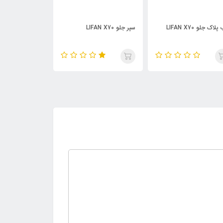
لو LIFAN X70
فلاپ پایین سپر جلو LIFAN
دیاق سپر جلو LIFAN X7۰
X70