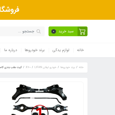
فروشگا
سبد خرید
0
خانه
لوازم یدکی
برند خودروها
درباره ما
خانه
برند خودروها
خودرو لیفان LIFAN
X70
کیت عقب بندی کامل C S5