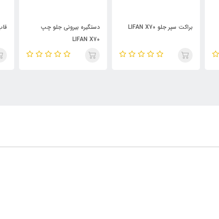
دستگیره بیرونی جلو چپ
قاب پلاک جلو LIFAN X70
سپر ج
LIFAN X70