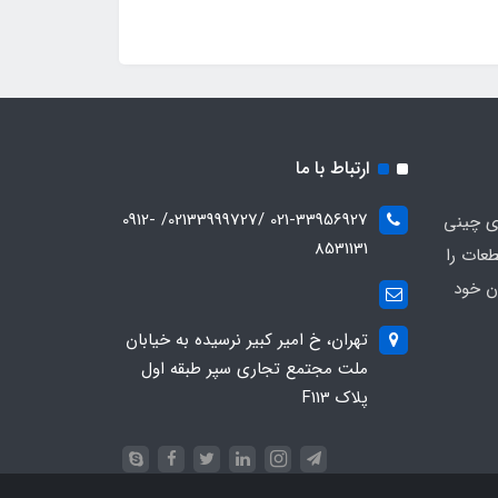
ارتباط با ما
021-33956927 /02133999727/ 0912-
ای چینی
8531131
عات را
ن خود
تهران، خ امیر کبیر نرسیده به خیابان
ملت مجتمع تجاری سپر طبقه اول
پلاک F113