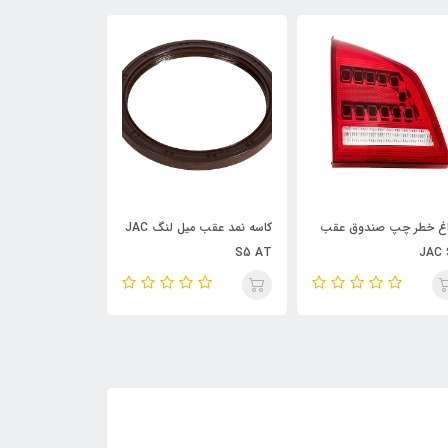
کاسه نمد عقب میل لنگ JAC
فلاپ سپر جلو JAC S5
تسمه کولر JAC J5 AT
S5 A