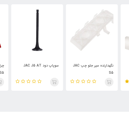
ه سپر جلو چپ JAC
سوپاپ دود JAC J5 AT
چراغ خطر چپ صندوق عقب
T
JAC S5