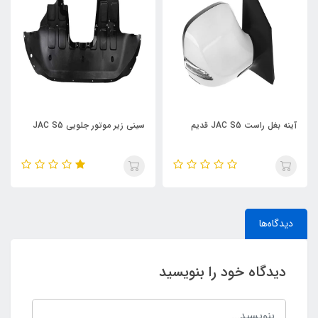
ست JAC S5 قدیم
سینی زیر موتور جلویی JAC S5
آینه بغل چپ J5
دیدگاه‌ها
دیدگاه خود را بنویسید