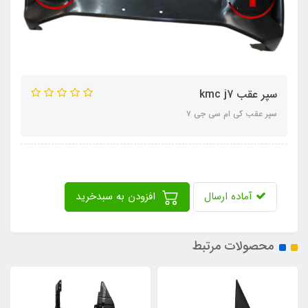
سپر عقب kmc j7
سپر عقب کی ام سی جی ٧
آماده ارسال
افزودن به سبدخرید
محصولات مرتبط