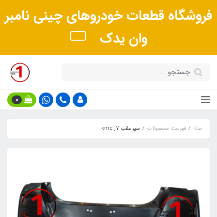
فروشگاه قطعات خودروهای چینی نامبر
وان یدک
0
خانه
فهرست محصولات
سپر عقب kmc j7